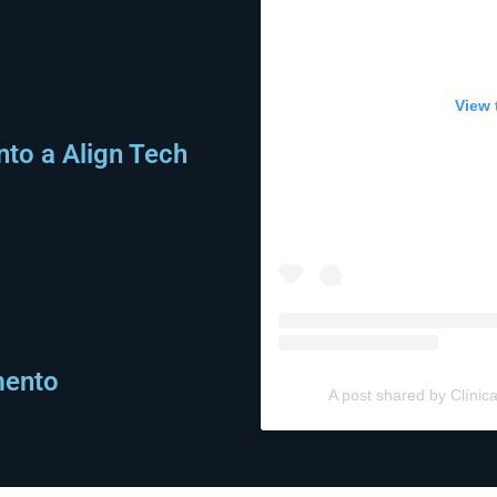
View 
nto a Align Tech
mento
A post shared by Clínic