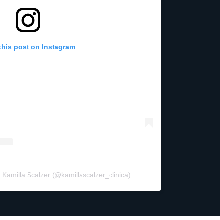
this post on Instagram
a Kamilla Scalzer (@kamillascalzer_clinica)